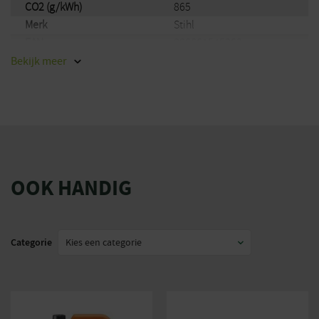
CO2 (g/kWh)
865
Merk
Stihl
EAN
886661545063
Bekijk
meer
OOK HANDIG
Categorie