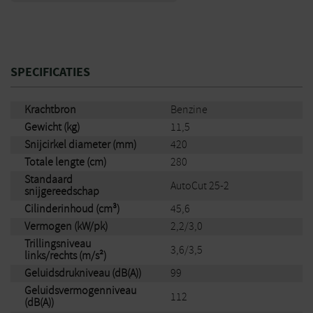
SPECIFICATIES
Krachtbron
Benzine
Gewicht (kg)
11,5
Snijcirkel diameter (mm)
420
Totale lengte (cm)
280
Standaard
AutoCut 25-2
snijgereedschap
Cilinderinhoud (cm³)
45,6
Vermogen (kW/pk)
2,2/3,0
Trillingsniveau
3,6/3,5
links/rechts (m/s²)
Geluidsdrukniveau (dB(A))
99
Geluidsvermogenniveau
112
(dB(A))