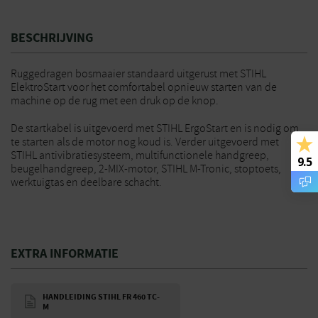
BESCHRIJVING
Ruggedragen bosmaaier standaard uitgerust met STIHL
ElektroStart voor het comfortabel opnieuw starten van de
machine op de rug met een druk op de knop.
De startkabel is uitgevoerd met STIHL ErgoStart en is nodig om
te starten als de motor nog koud is. Verder uitgevoerd met
STIHL antivibratiesysteem, multifunctionele handgreep,
9.5
beugelhandgreep, 2-MIX-motor, STIHL M-Tronic, stoptoets,
werktuigtas en deelbare schacht.
EXTRA INFORMATIE
HANDLEIDING STIHL FR 460 TC-
M