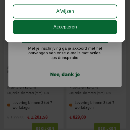
Afwijzen
Accepteren
Ik doe graag mee!
Met je inschrijving ga je akkoord met het
ontvangen van onze e-mails met acties,
tips & inspiratie.
STIHL FR 410 C-E RUGGEDRAGEN
STIHL FS 260 C-E BOSMAAIER
BOSMAAIER MET AUTOCUT 25-2
Nee, dank je
2 VERSIES
Krachtbron: Benzine
Krachtbron: Benzine
Snijcirkel diameter (mm): 420
Snijcirkel diameter (mm): 480
Levering binnen 3 tot 7
Levering binnen 3 tot 7
werkdagen
werkdagen
€
1.201,58
€
829,00
€
1.299,00
BEKIJKEN
BEKIJKEN