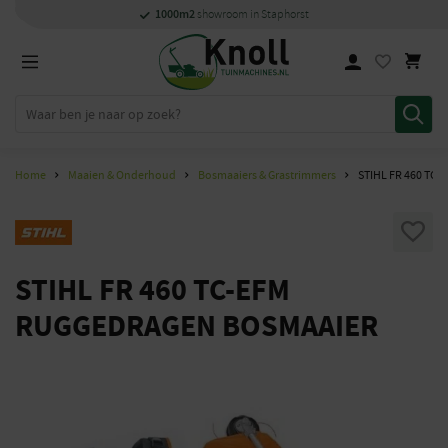
Specialisten
1000m2
Persoonlijk
snel
showroom in Staphorst
met kennis van zaken
en
contact
Home
Maaien & Onderhoud
Bosmaaiers & Grastrimmers
STIHL FR 460 TC
STIHL FR 460 TC-EFM
RUGGEDRAGEN BOSMAAIER