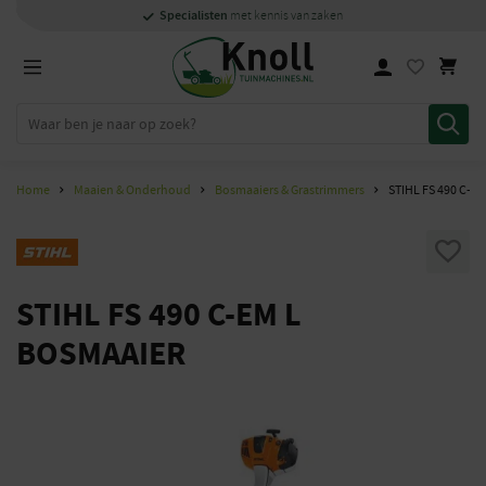
Specialisten
Specialisten
1000m2
Persoonlijk
snel
showroom in Staphorst
met kennis van zaken
met kennis van zaken
en
contact
Home
Maaien & Onderhoud
Bosmaaiers & Grastrimmers
STIHL FS 490 C-E
STIHL FS 490 C-EM L
BOSMAAIER