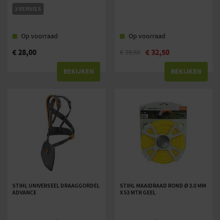
2 VERSIES
Op voorraad
Op voorraad
€
28,00
€
32,50
€
39,60
BEKIJKEN
BEKIJKEN
STIHL UNIVERSEEL DRAAGGORDEL
STIHL MAAIDRAAD ROND Ø 3.0 MM
ADVANCE
X 53 MTR GEEL