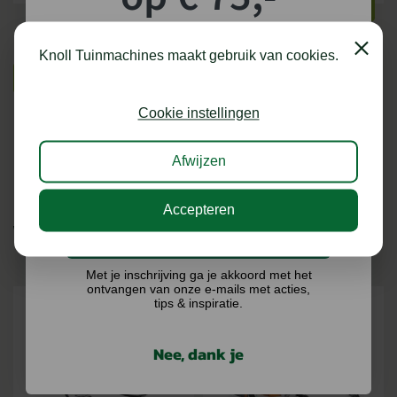
BEKIJKEN
BEKIJKEN
shoptegoed!
Close
Knoll Tuinmachines maakt gebruik van cookies.
BEKIJK MEER
Schrijf je in voor onze nieuwsbrief en maak
kans op €75,- te besteden op onze webshop.
Cookie instellingen
Afwijzen
Accepteren
VERGELIJKBARE PRODUCTEN
Ik doe graag mee!
Met je inschrijving ga je akkoord met het
ontvangen van onze e-mails met acties,
tips & inspiratie.
Nee, dank je