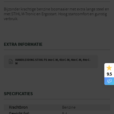
Bijzonder krachtige benzine bosmaaier met extra lange steel en
met STIHL M-Tronic en Ergostart. Hoog startcomfort en gunstig
verbruik.
EXTRA INFORMATIE
HANDLEIDING STIHL FS 360 C-M, 410 C-M, 460 C-M, 490 C-
M
9.5
SPECIFICATIES
Krachtbron
Benzine
Gewicht (kg)
9,4