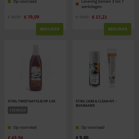
Op voorraad
Levering binnen 3 tot 7
werkdagen
€
79,09
€
17,21
€
88,50
€
18,60
BEKIJKEN
BEKIJKEN
STIHL TWEETAKTOLIE HP 1:50
STIHL CARE & CLEAN KIT –
BOSMAAIER
1 VERSIES
Op voorraad
Op voorraad
€
43,94
€
9,00