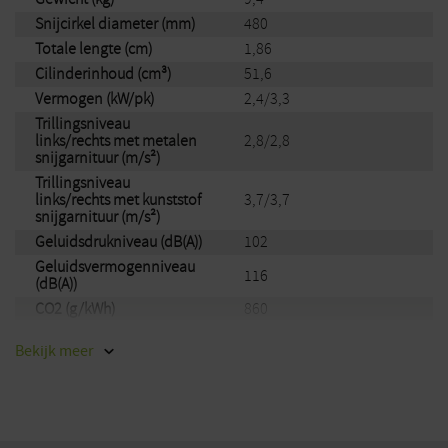
Snijcirkel diameter (mm)
480
Totale lengte (cm)
1,86
Cilinderinhoud (cm³)
51,6
Vermogen (kW/pk)
2,4/3,3
Trillingsniveau
links/rechts met metalen
2,8/2,8
snijgarnituur (m/s²)
Trillingsniveau
links/rechts met kunststof
3,7/3,7
snijgarnituur (m/s²)
Geluidsdrukniveau (dB(A))
102
Geluidsvermogenniveau
116
(dB(A))
CO2 (g/kWh)
860
Driehoeksmes 300-3,
Uitvoering
Bekijk
meer
AutoCut 46-2
Merk
Stihl
EAN
795711967352