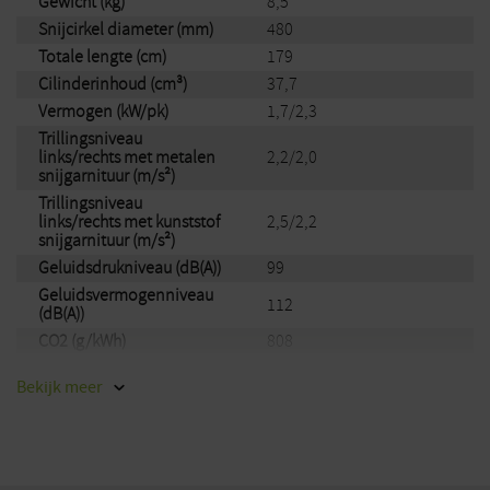
Gewicht (kg)
8,5
Snijcirkel diameter (mm)
480
Totale lengte (cm)
179
Cilinderinhoud (cm³)
37,7
Vermogen (kW/pk)
1,7/2,3
Trillingsniveau
links/rechts met metalen
2,2/2,0
snijgarnituur (m/s²)
Trillingsniveau
links/rechts met kunststof
2,5/2,2
snijgarnituur (m/s²)
Geluidsdrukniveau (dB(A))
99
Geluidsvermogenniveau
112
(dB(A))
CO2 (g/kWh)
808
Driehoeksmes 300-3,
Uitvoering
Bekijk
meer
AutoCut 46-2
Merk
Stihl
EAN
886661364916