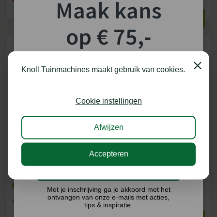
Maak kans
BEKIJKEN
BEKIJKEN
op € 75,-
shoptegoed!
Close
Knoll Tuinmachines maakt gebruik van cookies.
Schrijf je in voor onze nieuwsbrief en maak
kans op €75,- te besteden op onze webshop.
Cookie instellingen
Afwijzen
STIHL
STIHL
GELAATSBESCHERMER/GEHOORBESCHERMER
VEILIGHEIDSHANDSCHOENEN
FUNCTION GPA 24
FUNCTION SENSOTOUCH
Accepteren
3 VERSIES
Ik doe graag mee!
Op voorraad
Op voorraad
Met je inschrijving ga je akkoord met het
ontvangen van onze e-mails met acties,
€
31,94
€
5,20
€
36,70
tips & inspiratie.