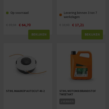
Op voorraad
Levering binnen 3 tot 7
werkdagen
€
64,70
€
17,21
€
69,94
€
18,60
BEKIJKEN
BEKIJKEN
STIHL MAAIKOP AUTOCUT 46-2
STIHL MOTOMIX BRANDSTOF
TWEETAKT
2 VERSIES