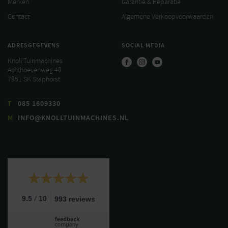
Merken
Garantie & Reparatie
Contact
Algemene Verkoopvoorwaarden
ADRESGEGEVENS
SOCIAL MEDIA
Knoll Tuinmachines
Achthoevenweg 40
7951 SK Staphorst
T
085 1609330
M
INFO@KNOLLTUINMACHINES.NL
/
9.5
10
993 reviews