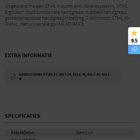
Uitgevoerd me een STIHL 4-punts antivibratiesysteem, STIHL
ErgoStart, multifunctionele handgreep, dubbele handgreep,
gereedschapsloze handgreepinstelling, 2-MIXmotor, STIHL M-
Tronic, met universele gordel ADVANCE.
9.5
EXTRA INFORMATIE
HANDLEIDING STIHL FS 360 C-M, 410 C-M, 460 C-M, 490 C-
M
SPECIFICATIES
Krachtbron
Benzine