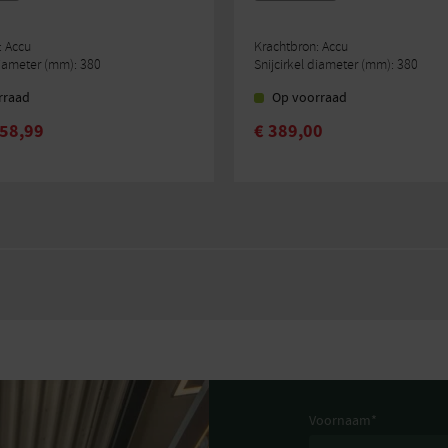
: Accu
Krachtbron: Accu
diameter (mm): 380
Snijcirkel diameter (mm): 380
rraad
Op voorraad
58,99
€
389,00
Voornaam
*