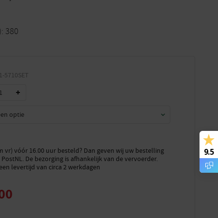
): 380
1-5710SET
vr) vóór 16.00 uur besteld? Dan geven wij uw bestelling
9.5
PostNL. De bezorging is afhankelijk van de vervoerder.
een levertijd van circa 2 werkdagen
00