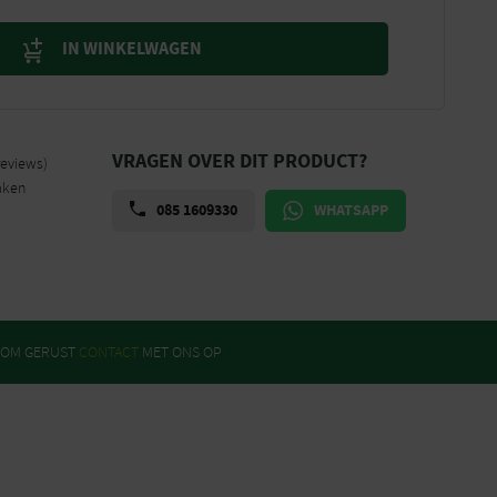
IN WINKELWAGEN
VRAGEN OVER DIT PRODUCT?
reviews)
aken
085 1609330
WHATSAPP
ROM GERUST
CONTACT
MET ONS OP