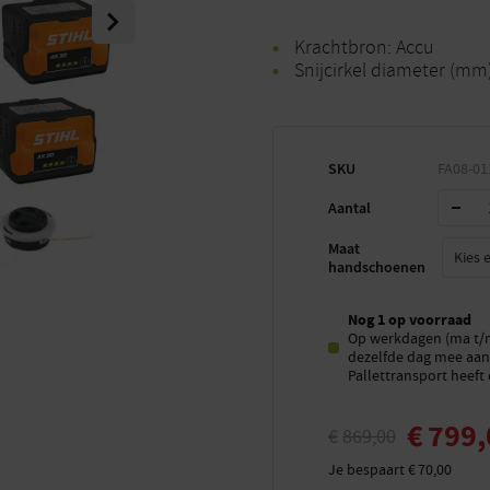
Next
Krachtbron: Accu
Snijcirkel diameter (mm
SKU
FA08-01
Aantal
Maat
handschoenen
Nog 1 op voorraad
Op werkdagen (ma t/m 
dezelfde dag mee aan 
Pallettransport heeft 
€
799,
€
869,00
Je bespaart
€
70,00