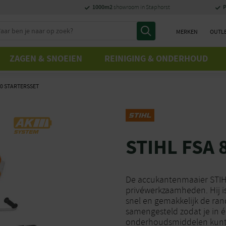
1000m2
P
showroom in Staphorst
MERKEN
OUTL
ZAGEN & SNOEIEN
REINIGING & ONDERHOUD
80 STARTERSSET
STIHL FSA 
De accukantenmaaier STIHL
privéwerkzaamheden. Hij i
snel en gemakkelijk de ra
samengesteld zodat je in é
onderhoudsmiddelen kunt 