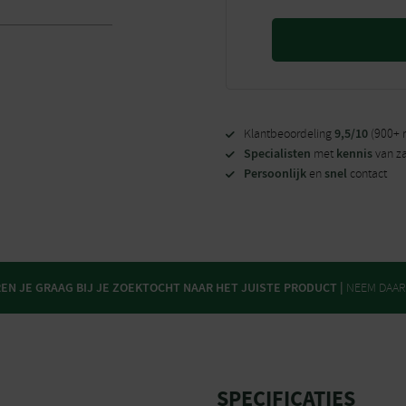
9,5/10
Klantbeoordeling
(900+ 
Specialisten
kennis
met
van z
Persoonlijk
snel
en
contact
N JE GRAAG BIJ JE ZOEKTOCHT NAAR HET JUISTE PRODUCT |
NEEM DAA
SPECIFICATIES