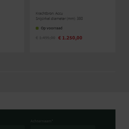
Krachtbron: Accu
K
Snijcirkel diameter (mm): 380
S
Op voorraad
€
1.250,00
€
1.495,00
V
Achternaam
*