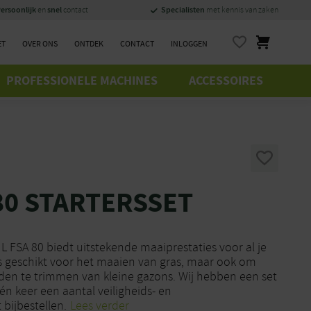
ersoonlijk
snel
Specialisten
en
contact
met kennis van zaken
ET
OVER ONS
ONTDEK
CONTACT
INLOGGEN
PROFESSIONELE MACHINES
ACCESSOIRES
80 STARTERSSET
 FSA 80 biedt uitstekende maaiprestaties voor al je
s geschikt voor het maaien van gras, maar ook om
nden te trimmen van kleine gazons. Wij hebben een set
én keer een aantal veiligheids- en
bijbestellen.
Lees verder