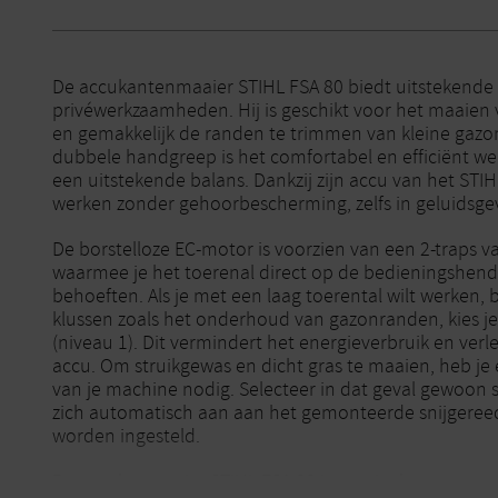
De accukantenmaaier STIHL FSA 80 biedt uitstekende m
privéwerkzaamheden. Hij is geschikt voor het maaien
en gemakkelijk de randen te trimmen van kleine gazo
dubbele handgreep is het comfortabel en efficiënt we
een uitstekende balans. Dankzij zijn accu van het STIH
werken zonder gehoorbescherming, zelfs in geluidsg
De borstelloze EC-motor is voorzien van een 2-traps va
waarmee je het toerenal direct op de bedieningshend
behoeften. Als je met een laag toerental wilt werken, 
klussen zoals het onderhoud van gazonranden, kies 
(niveau 1). Dit vermindert het energieverbruik en ver
accu. Om struikgewas en dicht gras te maaien, heb je
van je machine nodig. Selecteer in dat geval gewoon s
zich automatisch aan aan het gemonteerde snijgeree
worden ingesteld.
De accubosmaaier STIHL FSA 80 is speciaal ontworpe