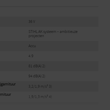
36 V
STIHL AK systeem – ambitieuze
projecten
Accu
4.9
81 dB(A) 2)
94 dB(A) 2)
ijgarnituur
3,2/1,9 m/s² 3)
arnituur
1,9/1,3 m/s² 4)
ituur
178 cm