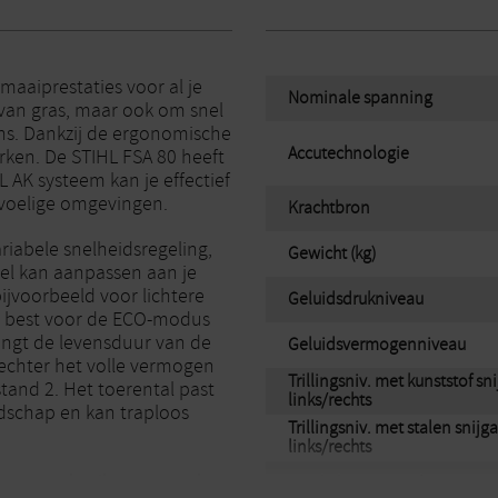
aaiprestaties voor al je
Nominale spanning
 van gras, maar ook om snel
ns. Dankzij de ergonomische
Accutechnologie
rken. De STIHL FSA 80 heeft
L AK systeem kan je effectief
evoelige omgevingen.
Krachtbron
riabele snelheidsregeling,
Gewicht (kg)
el kan aanpassen aan je
bijvoorbeeld voor lichtere
Geluidsdrukniveau
je best voor de ECO-modus
lengt de levensduur van de
Geluidsvermogenniveau
 echter het volle vermogen
Trillingsniv. met kunststof sn
tand 2. Het toerental past
links/rechts
dschap en kan traploos
Trillingsniv. met stalen snijg
links/rechts
n voor gebruik met metalen
Totale lengte zonder snijgarn