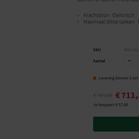
Krachtbron: Elektrisch
Maximaal dikte takken:
SKU
6011-01
Aantal
Levering binnen 3 to
€
711,
€
769,00
Je bespaart
€
57,68