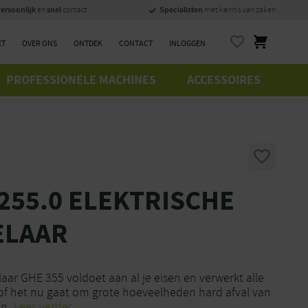
ersoonlijk
snel
Specialisten
en
contact
met kennis van zaken
ET
OVER ONS
ONTDEK
CONTACT
INLOGGEN
PROFESSIONELE MACHINES
ACCESSOIRES
 255.0 ELEKTRISCHE
ELAAR
laar GHE 355 voldoet aan al je eisen en verwerkt alle
 of het nu gaat om grote hoeveelheden hard afval van
n.
Lees verder