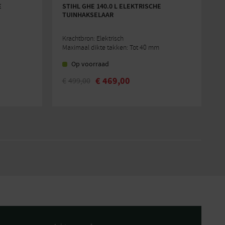
E
STIHL GHE 140.0 L ELEKTRISCHE
S
TUINHAKSELAAR
Krachtbron: Elektrisch
K
Maximaal dikte takken: Tot 40 mm
M
Op voorraad
€
469,00
€
499,00