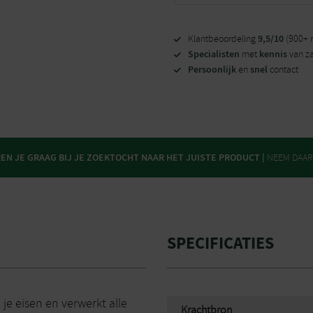
9,5/10
Klantbeoordeling
(900+ 
Specialisten
kennis
met
van z
Persoonlijk
snel
en
contact
N JE GRAAG BIJ JE ZOEKTOCHT NAAR HET JUISTE PRODUCT |
NEEM DAA
SPECIFICATIES
je eisen en verwerkt alle
Krachtbron