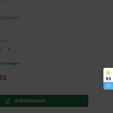
 Tot 35 mm
1-1020
t 7 werkdagen
32
9.5
IN WINKELWAGEN