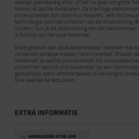
soorten plantaardig afval, of het nu gaat om grote h
bomen of zachte materialen. De krachtige elektrom
onderscheiden zich door hun kwaliteit, zelfs bij frequ
technologie voor het omkeren van de draairichting (B
System), kun je de draairichting van de hakselmesse
in functie van het type materiaal.
Draai gewoon aan de draaischakelaar. Wanneer het sy
verkleinen scherpe messen hard materiaal. Draaien de
verkleinen ze zachte plantenresten tot composteerba
vultrechter bevindt zich bovendien op een comfortab
gemakkelijk sterk vertakte takken of omvangrijk snoei
fijne deeltjes te reduceren.
EXTRA INFORMATIE
HANDLEIDING STIHL GHE