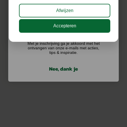
Afwijzen
Accepteren
Ik doe graag mee!
Met je inschrijving ga je akkoord met het
ontvangen van onze e-mails met acties,
tips & inspiratie.
Nee, dank je