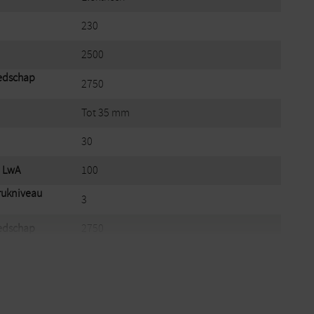
230
2500
eedschap
2750
Tot 35 mm
30
 LwA
100
rukniveau
3
eedschap
2750
 LpA
94
230