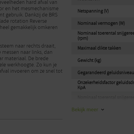
oeveelheden hard afval van
otor en het mesmechanisme
Netspanning (V)
ent gebruik. Dankzij de BRS
lade rotation Reverse
Nominaal vermogen (W)
n heel gemakkelijk omkeren
Nominaal toerental snijger
(rpm)
steem naar rechts draait,
Maximaal dikte takken
 messen naar links, dan
ar materiaal. De brede
Gewicht (kg)
ele werkhoogte. Zo kun je
afval invoeren om ze snel tot
Gegarandeerd geluidsniveau
Onzekerheidsfactor geluidsd
KpA
Nominaal toerental snijger
Bekijk
meer
Gemeten geluidsdrukniveau
Nominale spanning