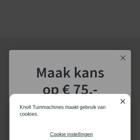
Merk
EAN
Maak kans
op € 75,-
shoptegoed!
Close
Knoll Tuinmachines maakt gebruik van
cookies.
Schrijf je in voor onze nieuwsbrief en maak
kans op €75,- te besteden op onze webshop.
Cookie instellingen