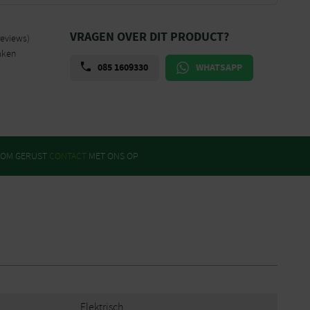
VRAGEN OVER DIT PRODUCT?
reviews)
aken
085 1609330
WHATSAPP
ROM GERUST
CONTACT
MET ONS OP
Elektrisch