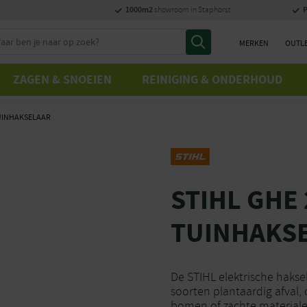
1000m2
P
showroom in Staphorst
MERKEN
OUTL
ZAGEN & SNOEIEN
REINIGING & ONDERHOUD
TUINHAKSELAAR
STIHL GHE
TUINHAKS
De STIHL elektrische hakse
soorten plantaardig afval,
bomen of zachte materiale