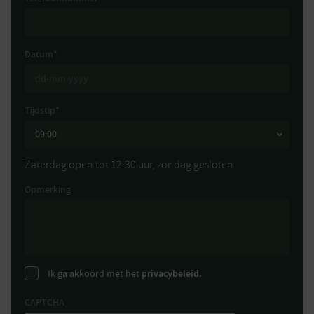
Datum
*
Tijdstip
*
Zaterdag open tot 12:30 uur, zondag gesloten
Opmerking
Ik ga akkoord met het
privacybeleid.
CAPTCHA