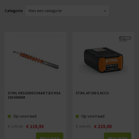
Categorie
STIHL HEGGENSCHAAR T.B.V HSA
STIHL AP 200 S ACCU
100 600MM
Op voorraad
Op voorraad
€
119,95
€
219,00
€
139,00
€
249,01
BEKIJKEN
BEKIJKEN