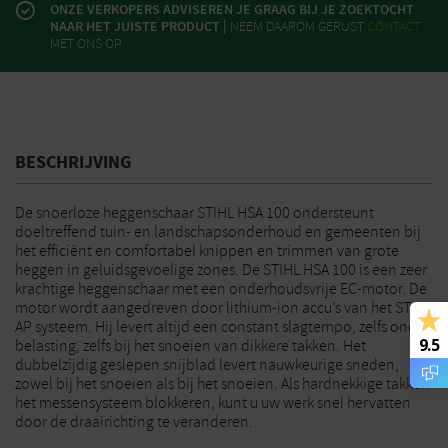
ONZE VERKOPERS ADVISEREN JE GRAAG BIJ JE ZOEKTOCHT
NAAR HET JUISTE PRODUCT |
NEEM DAAROM GERUST
CONTACT
MET ONS OP
BESCHRIJVING
De snoerloze heggenschaar STIHL HSA 100 ondersteunt
doeltreffend tuin- en landschapsonderhoud en gemeenten bij
het efficiënt en comfortabel knippen en trimmen van grote
heggen in geluidsgevoelige zones. De STIHL HSA 100 is een zeer
krachtige heggenschaar met een onderhoudsvrije EC-motor. De
motor wordt aangedreven door lithium-ion accu’s van het STIHL
AP systeem. Hij levert altijd een constant slagtempo, zelfs onder
9.5
belasting, zelfs bij het snoeien van dikkere takken. Het
dubbelzijdig geslepen snijblad levert nauwkeurige sneden,
zowel bij het snoeien als bij het snoeien. Als hardnekkige takken
het messensysteem blokkeren, kunt u uw werk snel hervatten
door de draairichting te veranderen.