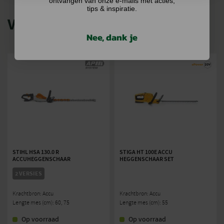
ontvangen van onze e-mails met acties,
tips & inspiratie.
VERGELIJKBARE PRODUCTEN
Nee, dank je
STIHL HSA 130.0 R
STIGA HT 100E ACCU
ACCUHEGGENSCHAAR
HEGGENSCHAAR SET
2 VERSIES
Krachtbron: Accu
Krachtbron: Accu
Lengte mes (cm): 60, 75
Lengte mes (cm): 55
Op voorraad
Op voorraad