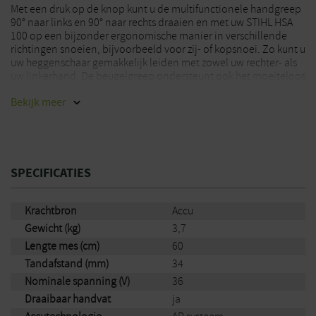
Met een druk op de knop kunt u de multifunctionele handgreep
90° naar links en 90° naar rechts draaien en met uw STIHL HSA
100 op een bijzonder ergonomische manier in verschillende
richtingen snoeien, bijvoorbeeld voor zij- of kopsnoei. Zo kunt u
uw heggenschaar gemakkelijk leiden met zowel uw rechter- als
uw linkerhand. De beugelgreep ondersteunt ook het moeiteloos
werken met de heggenschaar. Het STIHL antivibratiesysteem
Bekijk
meer
vermindert de motortrillingen en beschermt zo uw spieren en
gewrichten tijdens langere werksessies.
Een opschroefbare snijbescherming vermindert het risico op
contact met de snijmessen en ondersteunt zo het veilig werken
met de HSA 100 van STIHL. Bij het zagen dicht bij de grond of op
SPECIFICATIES
muren beschermt de opschroefbare geleider de snijset tegen
slijtage.
Krachtbron
Accu
De snoerloze heggenschaar HSA 100 heeft een snijlengte van 60
Gewicht (kg)
3,7
cm.
Lengte mes (cm)
60
Tandafstand (mm)
34
Machine wordt standaard geleverd zonder accu en lader.
Nominale spanning (V)
36
Draaibaar handvat
ja