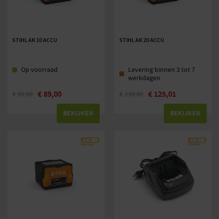
STIHL AK 10 ACCU
STIHL AK 20 ACCU
Op voorraad
Levering binnen 3 tot 7
werkdagen
€
89,00
€
125,01
€
99,00
€
139,00
BEKIJKEN
BEKIJKEN