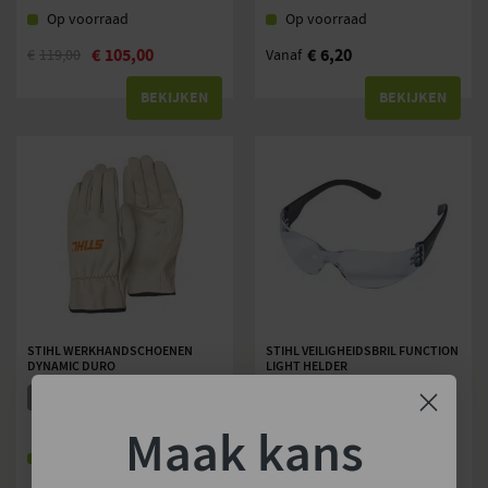
Op voorraad
Op voorraad
€
105,00
€
6,20
€
119,00
Vanaf
BEKIJKEN
BEKIJKEN
STIHL WERKHANDSCHOENEN
STIHL VEILIGHEIDSBRIL FUNCTION
DYNAMIC DURO
LIGHT HELDER
4 VERSIES
Maak kans
Op voorraad
Op voorraad