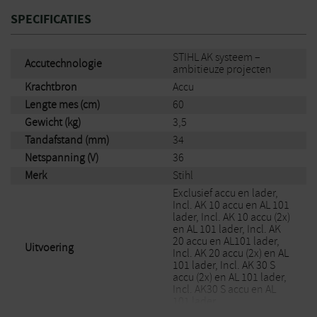
Als hardnekkige takken vast komen te zitten in de maaimessen,
kunt u het anti-verstoppingssysteem starten door gewoon op de
SPECIFICATIES
hoofdschakelaar te drukken, waardoor de maaimessen weer vrij
kunnen draaien door de draairichting te veranderen. Het STIHL
antivibratiesysteem vermindert de trillingen aan de
STIHL AK systeem –
Accutechnologie
ambitieuze projecten
handgrepen en beschermt zo uw spieren en gewrichten. Zo kunt
u ook langere tijd comfortabel werken.
Krachtbron
Accu
Lengte mes (cm)
60
Bij het knippen, ook dicht bij de grond, wordt het mes van de
Gewicht (kg)
3,5
heggenschaar aan de voorzijde beschermd door de
vastgeschroefde geleider.
Tandafstand (mm)
34
Netspanning (V)
36
De HSA 60 snoerloze heggenschaar heeft een snijlengte van 60
Merk
Stihl
cm.
Exclusief accu en lader,
Incl. AK 10 accu en AL 101
Krachtige snoerloze heggenschaar voor hoge snijprestaties
lader, Incl. AK 10 accu (2x)
Voor het snoeien van struiken en heggen in particulier
en AL 101 lader, Incl. AK
gebruik
20 accu en AL101 lader,
Uitvoering
Incl. AK 20 accu (2x) en AL
Nauwkeurig dankzij lasergesneden, diamantgeslepen en
101 lader, Incl. AK 30 S
geharde messen
accu (2x) en AL 101 lader,
Optimale grip op takken door druppelvormige messen
Incl. AK30 S accu en AL
101 lader