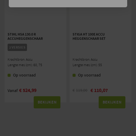
STIHL HSA 130.0 R
STIGA HT 100E ACCU
ACCUHEGGENSCHAAR
HEGGENSCHAAR SET
2 VERSIES
Krachtbron: Accu
Krachtbron: Accu
Lengte mes (cm): 60, 75
Lengte mes (cm): 55
Op voorraad
Op voorraad
€
524,99
€
110,07
€
119,00
Vanaf
BEKIJKEN
BEKIJKEN