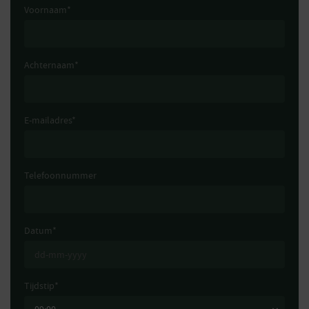
Voornaam
*
Achternaam
*
E-mailadres
*
Telefoonnummer
Datum
*
Tijdstip
*