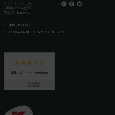
Knoll Tuinmachines
Achthoevenweg 40
7951 SK Staphorst
T
085 1609330
M
INFO@KNOLLTUINMACHINES.NL
/
9.5
10
993 reviews