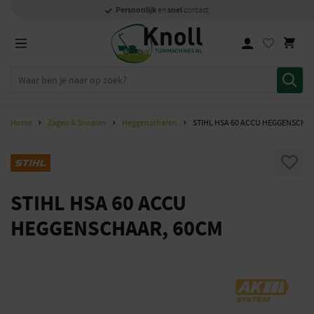
Specialisten
1000m2
Persoonlijk
snel
showroom in Staphorst
met kennis van zaken
en
contact
Home
Zagen & Snoeien
Heggenscharen
STIHL HSA 60 ACCU HEGGENSCHA
STIHL HSA 60 ACCU
HEGGENSCHAAR, 60CM