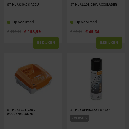
STIHL AK 30.0 S ACCU
STIHL AL 101, 230 V ACCULADER
Op voorraad
Op voorraad
€
158,99
€
45,34
€
179,00
€
49,01
BEKIJKEN
BEKIJKEN
STIHL AL 301, 230 V
STIHL SUPERCLEAN SPRAY
ACCUSNELLADER
2 VERSIES