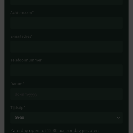
Achternaam
*
E-mailadres
*
Telefoonnummer
Datum
*
Tijdstip
*
Zaterdag open tot 12:30 uur, zondag gesloten