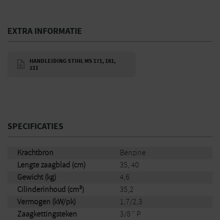
Bekijk alle veiligheidsmiddelen
EXTRA INFORMATIE
HANDLEIDING STIHL MS 171, 181,
211
SPECIFICATIES
Krachtbron
Benzine
Lengte zaagblad (cm)
35, 40
Gewicht (kg)
4,6
Cilinderinhoud (cm³)
35,2
Vermogen (kW/pk)
1,7/2,3
Zaagkettingsteken
3/8 " P