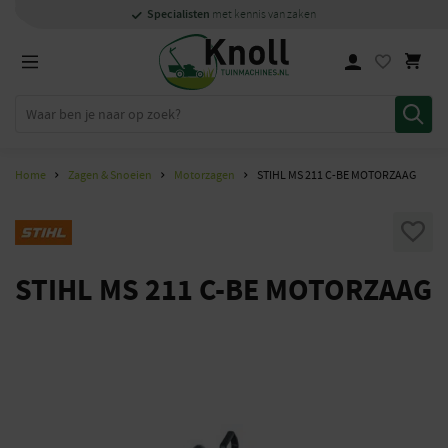
Specialisten
Specialisten
1000m2
Persoonlijk
snel
showroom in Staphorst
met kennis van zaken
met kennis van zaken
en
contact
Home
Zagen & Snoeien
Motorzagen
STIHL MS 211 C-BE MOTORZAAG
STIHL MS 211 C-BE MOTORZAAG