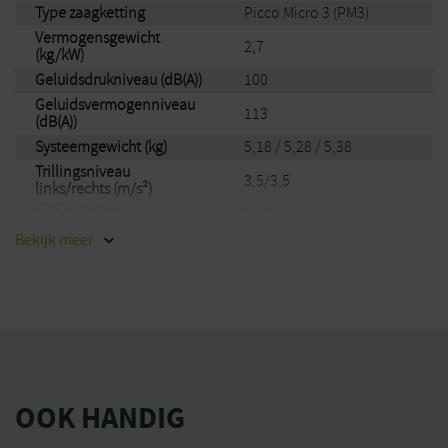
Type zaagketting
Picco Micro 3 (PM3)
Vermogensgewicht
2,7
(kg/kW)
Geluidsdrukniveau (dB(A))
100
Geluidsvermogenniveau
113
(dB(A))
Systeemgewicht (kg)
5,18 / 5,28 / 5,38
Trillingsniveau
3,5/3,5
links/rechts (m/s²)
CO2 (g/kWh)
999
Merk
Stihl
Bekijk
meer
EAN
886661034314
OOK HANDIG