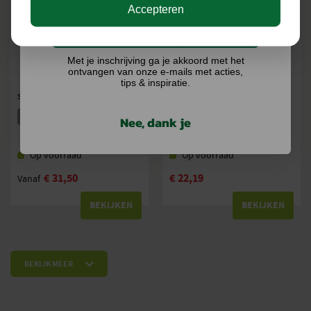
Accepteren
Ik doe graag mee!
Met je inschrijving ga je akkoord met het
ontvangen van onze e-mails met acties,
tips & inspiratie.
STIHL VIJLHOUDER 2-IN-1
STIHL VIJLSET
5 VERSIES
5 VERSIES
Nee, dank je
Op voorraad
Op voorraad
€
31,50
€
22,19
Vanaf
BEKIJKEN
BEKIJKEN
BEKIJK MEER