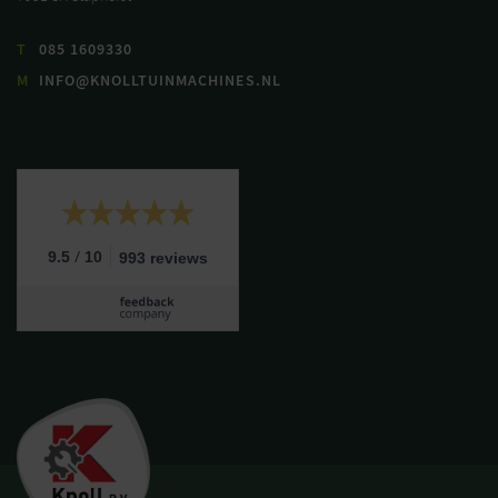
T
085 1609330
M
INFO@KNOLLTUINMACHINES.NL
/
9.5
10
993 reviews