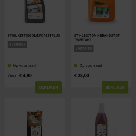
STIHL KETTINGOLIE FORESTPLUS
STIHL MOTOMIX BRANDSTOF
TWEETAKT
2 VERSIES
2 VERSIES
Op voorraad
Op voorraad
€
4,90
€
28,00
Vanaf
BEKIJKEN
BEKIJKEN