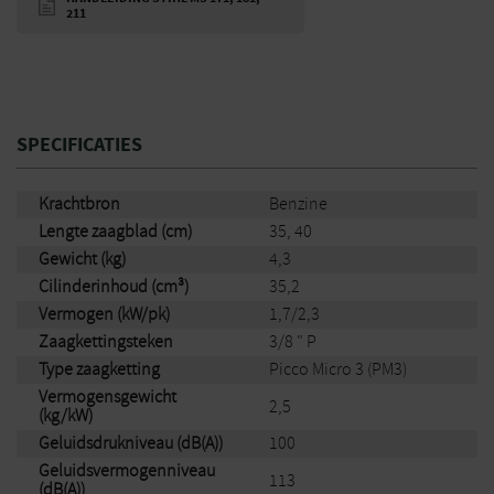
211
SPECIFICATIES
Krachtbron
Benzine
Lengte zaagblad (cm)
35, 40
Gewicht (kg)
4,3
Cilinderinhoud (cm³)
35,2
Vermogen (kW/pk)
1,7/2,3
Zaagkettingsteken
3/8 " P
Type zaagketting
Picco Micro 3 (PM3)
Vermogensgewicht
2,5
(kg/kW)
Geluidsdrukniveau (dB(A))
100
Geluidsvermogenniveau
113
(dB(A))