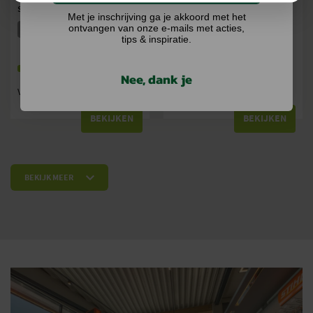
STIHL VIJLHOUDER 2-IN-1
STIHL VIJLSET
Met je inschrijving ga je akkoord met het
ontvangen van onze e-mails met acties,
5 VERSIES
5 VERSIES
tips & inspiratie.
Op voorraad
Op voorraad
Nee, dank je
€
31,50
€
22,19
Vanaf
BEKIJKEN
BEKIJKEN
BEKIJK MEER