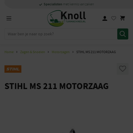
Specialisten
Specialisten
1000m2
Persoonlijk
snel
showroom in Staphorst
met kennis van zaken
met kennis van zaken
en
contact
Home
Zagen & Snoeien
Motorzagen
STIHL MS 211 MOTORZAAG
STIHL MS 211 MOTORZAAG