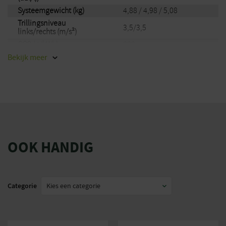
Systeemgewicht (kg)
4,88 / 4,98 / 5,08
Trillingsniveau
3,5/3,5
links/rechts (m/s²)
CO2 (g/kWh)
999
Merk
Stihl
Bekijk
meer
EAN
886661035328
OOK HANDIG
Categorie