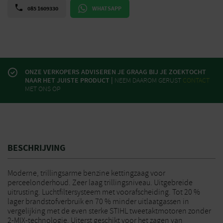
085 1609330
WHATSAPP
ONZE VERKOPERS ADVISEREN JE GRAAG BIJ JE ZOEKTOCHT
NAAR HET JUISTE PRODUCT |
NEEM DAAROM GERUST
CONTACT
MET ONS OP
BESCHRIJVING
Moderne, trillingsarme benzine kettingzaag voor
perceelonderhoud. Zeer laag trillingsniveau. Uitgebreide
uitrusting. Luchtfiltersysteem met voorafscheiding. Tot 20 %
lager brandstofverbruik en 70 % minder uitlaatgassen in
vergelijking met de even sterke STIHL tweetaktmotoren zonder
2-MIX-technologie. Uiterst geschikt voor het zagen van