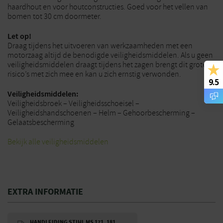
haardhout en voor houtconstructies. Goed voor het vellen van
bomen tot 30 cm doormeter.
Let op!
Draag tijdens het uitvoeren van werkzaamheden met een
motorzaag altijd de benodigde veiligheidsmiddelen. Als u geen
veiligheidsmiddelen draagt tijdens het zagen brengt dit grote
risico’s met zich mee en kan u zich ernstig verwonden.
9.5
Veiligheidsmiddelen:
Veiligheidsbroek – Veiligheidsschoeisel –
Veiligheidshandschoenen – Helm – Gehoorbescherming –
Gelaatsbescherming
Bekijk alle veiligheidsmiddelen
EXTRA INFORMATIE
HANDLEIDING STIHL MS 171, 181,