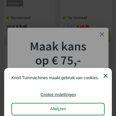
4 VERSIES
Op voorraad
Op voorraad
€
9,40
€
14,00
Vanaf
€
15,29
BEKIJKEN
BEKIJKEN
Maak kans
op € 75,-
shoptegoed!
Close
Knoll Tuinmachines maakt gebruik van cookies.
Schrijf je in voor onze nieuwsbrief en maak
kans op €75,- te besteden op onze webshop.
Cookie instellingen
STIHL MULTIMES T.B.V RM 650
Afwijzen
Levering binnen 3 tot 7