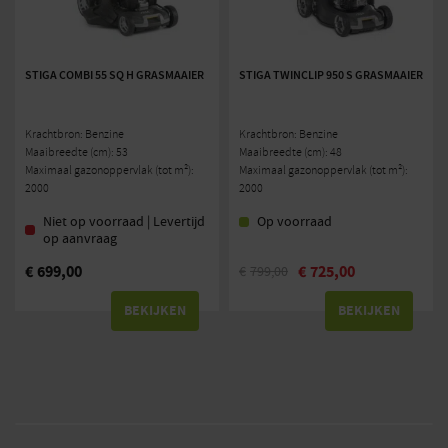
STIGA COMBI 55 SQ H GRASMAAIER
STIGA TWINCLIP 950 S GRASMAAIER
Krachtbron: Benzine
Krachtbron: Benzine
Maaibreedte (cm): 53
Maaibreedte (cm): 48
Maximaal gazonoppervlak (tot m²):
Maximaal gazonoppervlak (tot m²):
2000
2000
Niet op voorraad | Levertijd
Op voorraad
op aanvraag
€
699,00
€
725,00
€
799,00
BEKIJKEN
BEKIJKEN