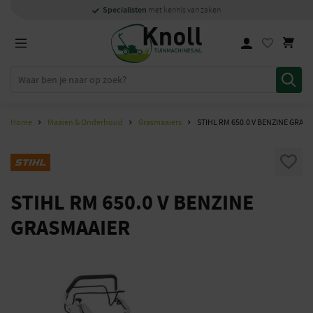
Specialisten
Specialisten
1000m2
Persoonlijk
snel
showroom in Staphorst
met kennis van zaken
met kennis van zaken
en
contact
Home
Maaien & Onderhoud
Grasmaaiers
STIHL RM 650.0 V BENZINE GRAS
STIHL RM 650.0 V BENZINE
GRASMAAIER