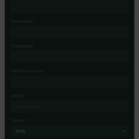
Achternaam
*
E-mailadres
*
Telefoonnummer
Datum
*
Tijdstip
*