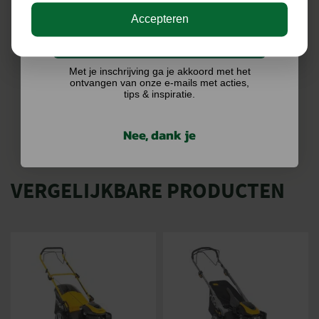
werkdagen
Accepteren
€
40,33
€
45,80
Ik doe graag mee!
BEKIJKEN
Met je inschrijving ga je akkoord met het
ontvangen van onze e-mails met acties,
tips & inspiratie.
Nee, dank je
VERGELIJKBARE PRODUCTEN