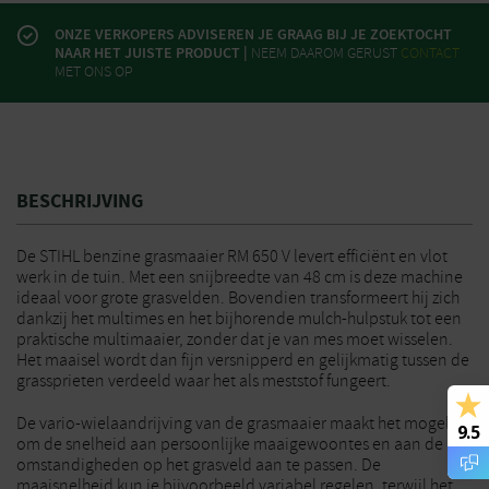
ONZE VERKOPERS ADVISEREN JE GRAAG BIJ JE ZOEKTOCHT
NAAR HET JUISTE PRODUCT |
NEEM DAAROM GERUST
CONTACT
MET ONS OP
BESCHRIJVING
De STIHL benzine grasmaaier RM 650 V levert efficiënt en vlot
werk in de tuin. Met een snijbreedte van 48 cm is deze machine
ideaal voor grote grasvelden. Bovendien transformeert hij zich
dankzij het multimes en het bijhorende mulch-hulpstuk tot een
praktische multimaaier, zonder dat je van mes moet wisselen.
Het maaisel wordt dan fijn versnipperd en gelijkmatig tussen de
grassprieten verdeeld waar het als meststof fungeert.
De vario-wielaandrijving van de grasmaaier maakt het mogelijk
9.5
om de snelheid aan persoonlijke maaigewoontes en aan de
omstandigheden op het grasveld aan te passen. De
maaisnelheid kun je bijvoorbeeld variabel regelen, terwijl het