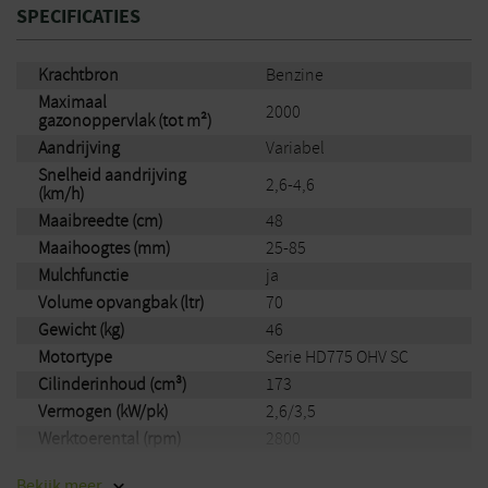
SPECIFICATIES
Krachtbron
Benzine
Maximaal
2000
gazonoppervlak (tot m²)
Aandrijving
Variabel
Snelheid aandrijving
2,6-4,6
(km/h)
Maaibreedte (cm)
48
Maaihoogtes (mm)
25-85
Mulchfunctie
ja
Volume opvangbak (ltr)
70
Gewicht (kg)
46
Motortype
Serie HD775 OHV SC
Cilinderinhoud (cm³)
173
Vermogen (kW/pk)
2,6/3,5
Werktoerental (rpm)
2800
Trillingswaarde (m/s²)
3,8
Bekijk
meer