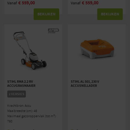
€
559,00
€
559,00
Vanaf
Vanaf
BEKIJKEN
BEKIJKEN
STIHL RMA 2.2 RV
STIHL AL 501, 230 V
ACCUGRASMAAIER
ACCUSNELLADER
2 VERSIES
Krachtbron: Accu
Maaibreedte (cm): 46
Maximaal gazonoppervlak (tot m²):
760