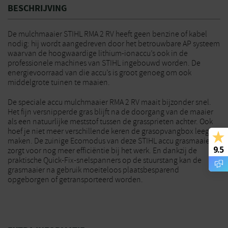
BESCHRIJVING
De mulchmaaier STIHL RMA 2 RV heeft geen benzine of kabel
nodig: hij wordt aangedreven door het betrouwbare AP systeem
waarvan de hoogwaardige lithium-ionaccu’s ook in de
professionele machines van STIHL ingebouwd worden. De
energievoorraad van die accu’s is groot genoeg om ook
middelgrote tuinen te maaien.
De speciale accu mulchmaaier RMA 2 RV maait bijzonder snel.
Het fijn versnipperde gras blijft na de doorgang van de maaier
als een natuurlijke meststof tussen de grassprieten achter. Ook
hoef je niet meer verschillende keren de grasopvangbox leeg te
maken. De zuinige Ecomodus van deze STIHL accu grasmaaier
9.5
zorgt voor nog meer efficiëntie bij het werk. En dankzij de
praktische Quick-Fix-snelspanners op de stuurstang kan de
grasmaaier na gebruik moeiteloos plaatsbesparend
opgeborgen of getransporteerd worden.