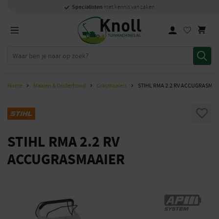
Specialisten
Specialisten
1000m2
Persoonlijk
snel
showroom in Staphorst
met kennis van zaken
met kennis van zaken
en
contact
Home
Maaien & Onderhoud
Grasmaaiers
STIHL RMA 2.2 RV ACCUGRASMAA
STIHL RMA 2.2 RV
ACCUGRASMAAIER