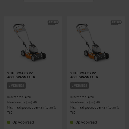
Gegarandeerd
88
geluidsniveau LwA (dB(A))
Speling
geluidsdrukniveau KpA
2
(dB(A))
Exclusief accu en lader,
Uitvoering
Incl. AP 300 S accu AL 301
snellader
Merk
Stihl
EAN
886661011957
STIHL RMA 2.2 RV
STIHL RMA 2.2 RV
ACCUGRASMAAIER
ACCUGRASMAAIER
2 VERSIES
2 VERSIES
Krachtbron: Accu
Krachtbron: Accu
Maaibreedte (cm): 46
Maaibreedte (cm): 46
Maximaal gazonoppervlak (tot m²):
Maximaal gazonoppervlak (tot m²):
760
760
Op voorraad
Op voorraad