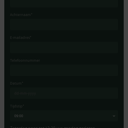
Achternaam
*
E-mailadres
*
Telefoonnummer
Datum
*
Tijdstip
*