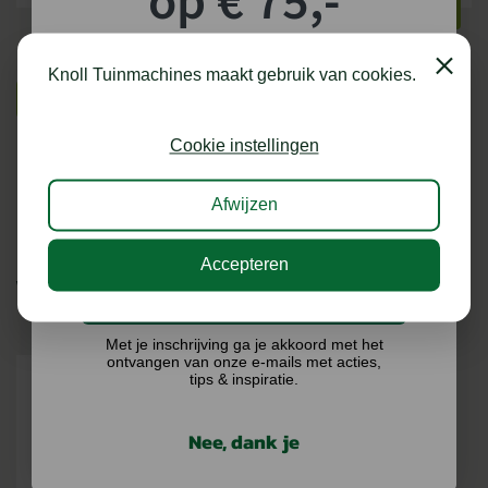
op € 75,-
BEKIJKEN
BEKIJKEN
shoptegoed!
Close
Knoll Tuinmachines maakt gebruik van cookies.
BEKIJK MEER
Schrijf je in voor onze nieuwsbrief en maak
kans op €75,- te besteden op onze webshop.
Cookie instellingen
Afwijzen
Accepteren
VERGELIJKBARE PRODUCTEN
Ik doe graag mee!
Met je inschrijving ga je akkoord met het
ontvangen van onze e-mails met acties,
tips & inspiratie.
Nee, dank je