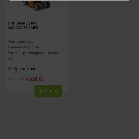
STIHL RMA 2.2 RPV
ACCUGRASMAAIER
Krachtbron: Accu
Maaibreedte (cm): 46
Maximaal gazonoppervlak (tot m²):
760
Op voorraad
€
628,07
€
699,00
BEKIJKEN