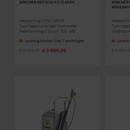
KÄRCHER HDS 8/18-4 C CLASSIC
KÄRCHER H
HOGEDRUK
Netspanning (V/Hz): 400/50
Netspannin
Type hogedrukreiniger: Warmwater
Type hoged
Wateropbrengst (ltr/uur): 300 - 800
Wateropbren
Levering binnen 3 tot 7 werkdagen
Leverin
€
3.950,00
€
4.404,19
€
5.442,4