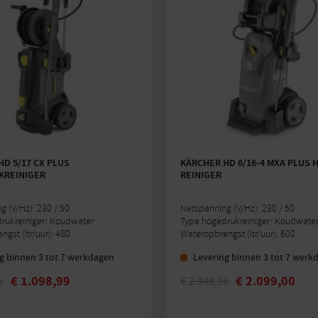
D 5/17 CX PLUS
KÄRCHER HD 6/16-4 MXA PLUS 
REINIGER
REINIGER
 (V/Hz): 230 / 50
Netspanning (V/Hz): 230 / 50
rukreiniger: Koudwater
Type hogedrukreiniger: Koudwate
gst (ltr/uur): 480
Wateropbrengst (ltr/uur): 600
g binnen 3 tot 7 werkdagen
Levering binnen 3 tot 7 werk
€
1.098,99
€
2.099,00
5
€
2.348,36