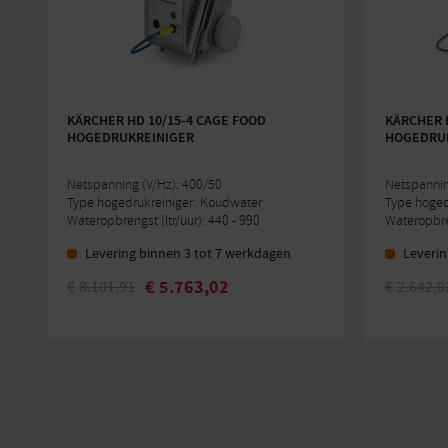
KÄRCHER HD 10/15-4 CAGE FOOD
KÄRCHER H
HOGEDRUKREINIGER
HOGEDRUK
Netspanning (V/Hz): 400/50
Netspannin
Type hogedrukreiniger: Koudwater
Type hoged
Wateropbrengst (ltr/uur): 440 - 990
Wateropbren
Levering binnen 3 tot 7 werkdagen
Leverin
€
5.763,02
€
8.101,91
€
2.642,8