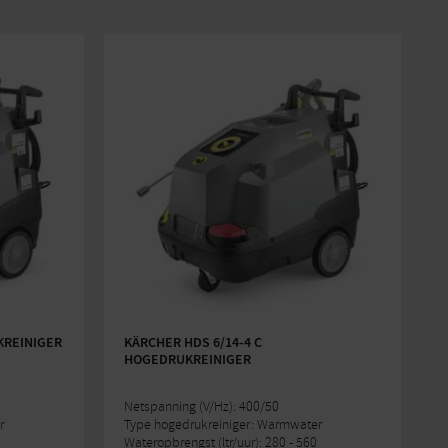
KREINIGER
KÄRCHER HDS 6/14-4 C
HOGEDRUKREINIGER
Netspanning (V/Hz): 400/50
r
Type hogedrukreiniger: Warmwater
Wateropbrengst (ltr/uur): 280 - 560