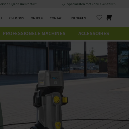
ersoonlijk
snel
Specialisten
en
contact
met kennis van zaken
ET
OVER ONS
ONTDEK
CONTACT
INLOGGEN
PROFESSIONELE MACHINES
ACCESSOIRES