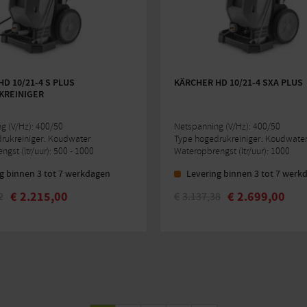
D 10/21-4 S PLUS
KÄRCHER HD 10/21-4 SXA PLUS
REINIGER
g (V/Hz): 400/50
Netspanning (V/Hz): 400/50
rukreiniger: Koudwater
Type hogedrukreiniger: Koudwate
gst (ltr/uur): 500 - 1000
Wateropbrengst (ltr/uur): 1000
g binnen 3 tot 7 werkdagen
Levering binnen 3 tot 7 werk
€
2.215,00
€
2.699,00
2
€
3.137,38