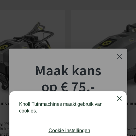
Maak kans
op € 75,-
shoptegoed!
Close
DS 6/15-4 C CLASSIC
KÄRCHER HDS 6/15 C HOGEDRU
Knoll Tuinmachines maakt gebruik van
cookies.
Schrijf je in voor onze nieuwsbrief en maak
g (V/Hz): 400/50
kans op €75,- te besteden op onze webshop.
Netspanning (V/Hz): 230 / 50
rukreiniger: Warmwater
Type hogedrukreiniger: Warmwate
Cookie instellingen
gst (ltr/uur): 300 - 600
Wateropbrengst (ltr/uur): 260 - 560