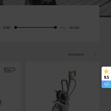
s:
—
€100
€6.180
9.5