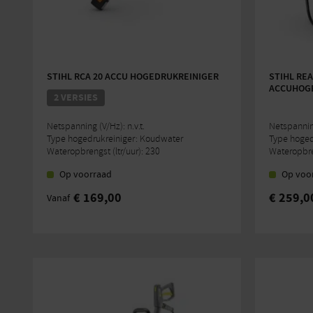
STIHL RCA 20 ACCU HOGEDRUKREINIGER
STIHL REA
ACCUHOG
2 VERSIES
Netspanning (V/Hz): n.v.t.
Netspannin
Type hogedrukreiniger: Koudwater
Type hoged
Wateropbrengst (ltr/uur): 230
Wateropbren
Op voorraad
Op voo
€
169,00
€
259,0
Vanaf