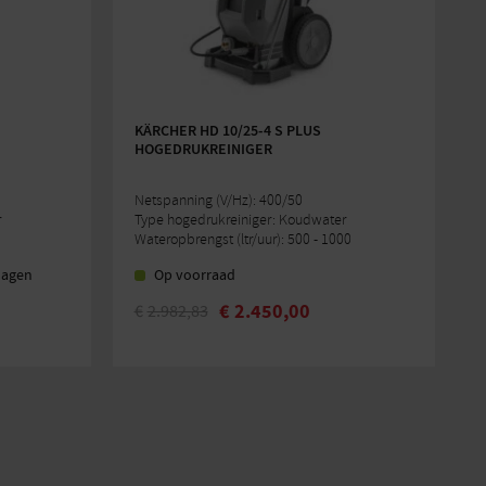
KÄRCHER HD 10/25-4 S PLUS
HOGEDRUKREINIGER
Netspanning (V/Hz): 400/50
r
Type hogedrukreiniger: Koudwater
Wateropbrengst (ltr/uur): 500 - 1000
dagen
Op voorraad
€
2.450,00
€
2.982,83