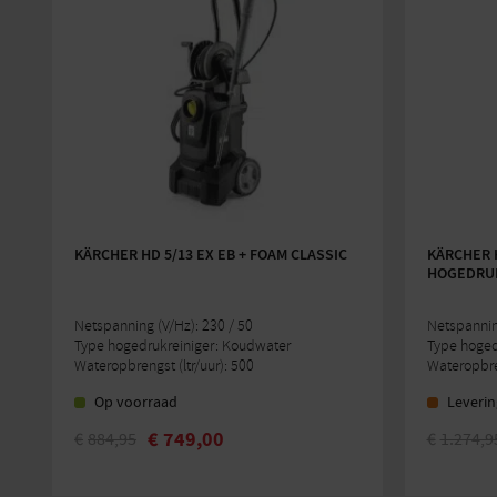
KÄRCHER HD 5/13 EX EB + FOAM CLASSIC
KÄRCHER H
HOGEDRUK
Netspanning (V/Hz): 230 / 50
Netspanning
Type hogedrukreiniger: Koudwater
Type hoged
Wateropbrengst (ltr/uur): 500
Wateropbren
Op voorraad
Leverin
€
749,00
€
884,95
€
1.274,9