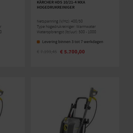
KÄRCHER HDS 10/21-4 MXA
HOGEDRUKREINIGER
Netspanning (V/Hz): 400/50
r
Type hogedrukreiniger: Warmwater
00
Wateropbrengst (ltr/uur): 500 - 1000
Levering binnen 3 tot 7 werkdagen
€
5.700,00
€
7.193,45