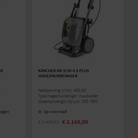
HD
KÄRCHER HD 9/20-4 S PLUS
HOGEDRUKREINIGER
Netspanning (V/Hz): 400/50
r
Type hogedrukreiniger: Koudwater
Wateropbrengst (ltr/uur): 500 - 900
dagen
Op voorraad
€
2.150,00
€
2.469,61