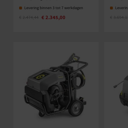
Levering binnen 3 tot 7 werkdagen
Leverin
€
2.345,00
€
2.474,44
€
3.694,1