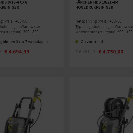
DS 8/18-4 CXA
KÄRCHER HDS 10/21-4M
REINIGER
HOGEDRUKREINIGER
g (V/Hz): 400/50
Netspanning (V/Hz): 400/50
rukreiniger: Warmwater
Type hogedrukreiniger: Warmwate
gst (ltr/uur): 300 - 800
Wateropbrengst (ltr/uur): 500 - 10
g binnen 3 tot 7 werkdagen
Op voorraad
€
4.694,99
€
4.750,00
8
€
6.261,18