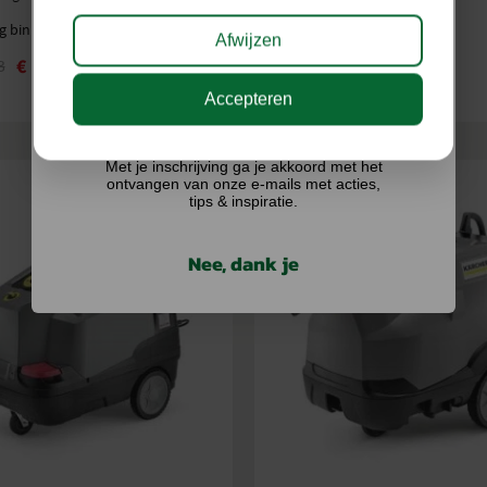
g binnen 3 tot 7 werkdagen
Op voorraad
Afwijzen
€
3.299,00
€
3.475,00
3
€
4.073,49
Accepteren
Ik doe graag mee!
Met je inschrijving ga je akkoord met het
ontvangen van onze e-mails met acties,
tips & inspiratie.
Nee, dank je