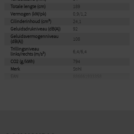
Totale lengte (cm)
189
Vermogen (kW/pk)
0,9/1,2
Cilinderinhoud (cm³)
24,1
Geluidsdrukniveau (dB(A))
92
Geluidsvermogenniveau
108
(dB(A))
Trillingsniveau
6,4/6,4
links/rechts (m/s²)
CO2 (g/kWh)
794
Merk
Stihl
EAN
886661933358