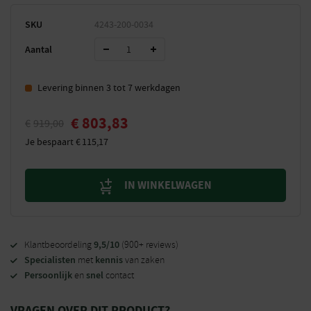
SKU
4243-200-0034
Aantal
Levering binnen 3 tot 7 werkdagen
€
803,83
€
919,00
Je bespaart
€
115,17
IN WINKELWAGEN
9,5/10
Klantbeoordeling
(900+ reviews)
Specialisten
kennis
met
van zaken
Persoonlijk
snel
en
contact
VRAGEN OVER DIT PRODUCT?