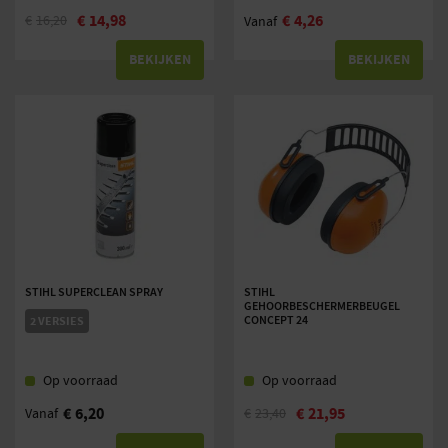
€
14,98
€
4,26
€
16,20
Vanaf
BEKIJKEN
BEKIJKEN
STIHL SUPERCLEAN SPRAY
STIHL
GEHOORBESCHERMERBEUGEL
CONCEPT 24
2 VERSIES
Op voorraad
Op voorraad
€
6,20
€
21,95
Vanaf
€
23,40