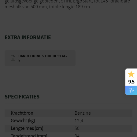
geluidsgevoelige gebieden, STIHL ErgoStart, tot 145° draaibare
mesbalk van 500 mm, totale lengte 189 cm.
EXTRA INFORMATIE
HANDLEIDING STIHL HL 92 KC-
E
9.5
SPECIFICATIES
Krachtbron
Benzine
Gewicht (kg)
12,4
Lengte mes (cm)
50
Tandafstand (mm)
34