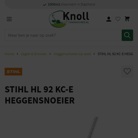
Specialisten
1000m2
Persoonlijk
snel
showroom in Staphorst
met kennis van zaken
en
contact
Home
Zagen & Snoeien
Heggenscharen op steel
STIHL HL 92 KC-E HEGGE
STIHL HL 92 KC-E
HEGGENSNOEIER