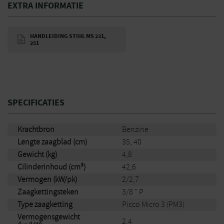
EXTRA INFORMATIE
HANDLEIDING STIHL MS 231,
251
SPECIFICATIES
Krachtbron
Benzine
Lengte zaagblad (cm)
35, 40
Gewicht (kg)
4,8
Cilinderinhoud (cm³)
42,6
Vermogen (kW/pk)
2/2,7
Zaagkettingsteken
3/8 " P
Type zaagketting
Picco Micro 3 (PM3)
Vermogensgewicht
2,4