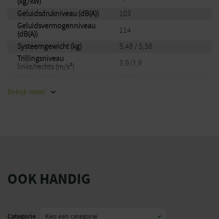
(kg/kW)
Geluidsdrukniveau (dB(A))
103
Geluidsvermogenniveau
114
(dB(A))
Systeemgewicht (kg)
5,48 / 5,58
Trillingsniveau
3,9/3,9
links/rechts (m/s²)
CO2 (g/kWh)
917
Merk
Stihl
Bekijk
meer
EAN
886661104451
OOK HANDIG
Categorie