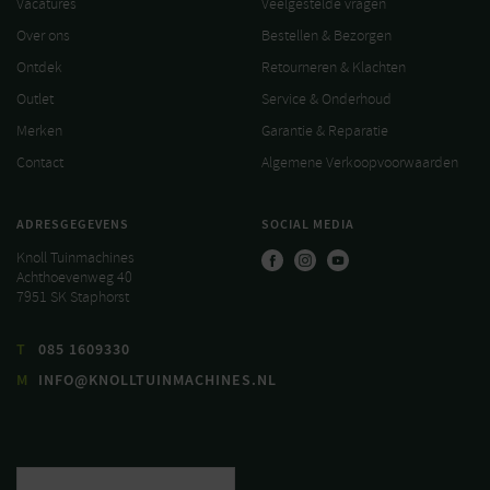
Vacatures
Veelgestelde vragen
Over ons
Bestellen & Bezorgen
Ontdek
Retourneren & Klachten
Outlet
Service & Onderhoud
Merken
Garantie & Reparatie
Contact
Algemene Verkoopvoorwaarden
ADRESGEGEVENS
SOCIAL MEDIA
Knoll Tuinmachines
Achthoevenweg 40
7951 SK Staphorst
T
085 1609330
M
INFO@KNOLLTUINMACHINES.NL