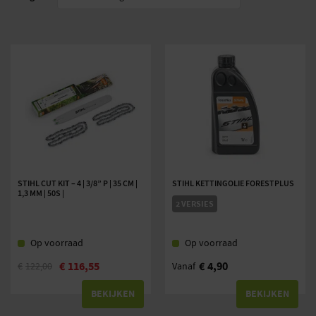
STIHL CUT KIT – 4 | 3/8” P | 35 CM |
STIHL KETTINGOLIE FORESTPLUS
1,3 MM | 50S |
2 VERSIES
Op voorraad
Op voorraad
€
116,55
€
4,90
€
122,00
Vanaf
BEKIJKEN
BEKIJKEN