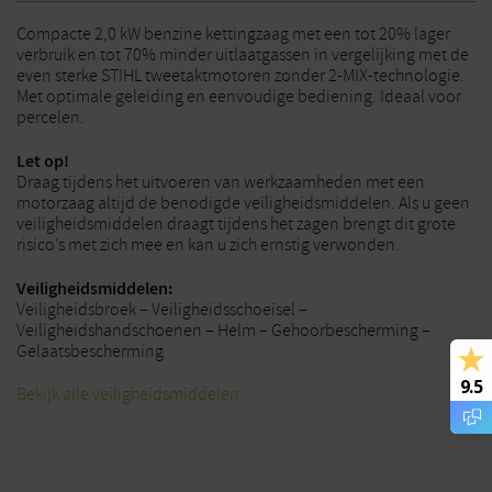
Compacte 2,0 kW benzine kettingzaag met een tot 20% lager
verbruik en tot 70% minder uitlaatgassen in vergelijking met de
even sterke STIHL tweetaktmotoren zonder 2-MIX-technologie.
Met optimale geleiding en eenvoudige bediening. Ideaal voor
percelen.
Let op!
Draag tijdens het uitvoeren van werkzaamheden met een
motorzaag altijd de benodigde veiligheidsmiddelen. Als u geen
veiligheidsmiddelen draagt tijdens het zagen brengt dit grote
risico’s met zich mee en kan u zich ernstig verwonden.
Veiligheidsmiddelen:
Veiligheidsbroek – Veiligheidsschoeisel –
Veiligheidshandschoenen – Helm – Gehoorbescherming –
Gelaatsbescherming
9.5
Bekijk alle veiligheidsmiddelen