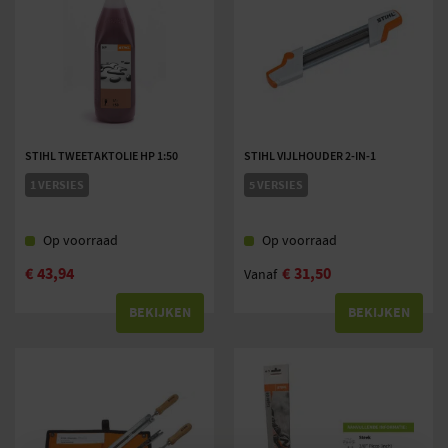
STIHL TWEETAKTOLIE HP 1:50
STIHL VIJLHOUDER 2-IN-1
1 VERSIES
5 VERSIES
Op voorraad
Op voorraad
€
43,94
€
31,50
Vanaf
BEKIJKEN
BEKIJKEN