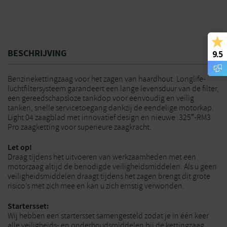
BESCHRIJVING
9.5
Benzinekettingzaag voor het zagen van haardhout. Longlife-
luchtfiltersysteem garandeert een lange levensduur van de filter,
een gereedschapsloze tankdop voor eenvoudig en veilig
tanken, snelle servicetoegang dankzij de eendelige motorkap.
Light 04 zaagblad met innovatief design en nieuwe .325″-RM3
Pro zaagketting voor superieure zaagkracht.
Let op!
Draag tijdens het uitvoeren van werkzaamheden met een
motorzaag altijd de benodigde veiligheidsmiddelen. Als u geen
veiligheidsmiddelen draagt tijdens het zagen brengt dit grote
risico’s met zich mee en kan u zich ernstig verwonden.
Startersset:
Wij hebben een startersset samengesteld zodat je in één keer
alle veiligheids- en onderhoudsmiddelen bij de kettingzaag