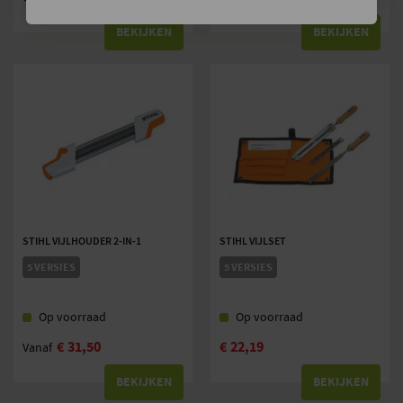
BEKIJKEN
BEKIJKEN
STIHL VIJLHOUDER 2-IN-1
STIHL VIJLSET
5 VERSIES
5 VERSIES
Op voorraad
Op voorraad
€
31,50
€
22,19
Vanaf
BEKIJKEN
BEKIJKEN