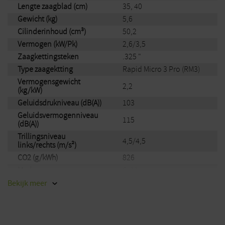
Lengte zaagblad (cm)
35, 40
Gewicht (kg)
5,6
Cilinderinhoud (cm³)
50,2
Vermogen (kW/Pk)
2,6/3,5
Zaagkettingsteken
.325 "
Type zaagektting
Rapid Micro 3 Pro (RM3)
Vermogensgewicht
2,2
(kg/kW)
Geluidsdrukniveau (dB(A))
103
Geluidsvermogenniveau
115
(dB(A))
Trillingsniveau
4,5/4,5
links/rechts (m/s²)
CO2 (g/kWh)
826
Merk
Stihl
EAN
886661413249
Bekijk
meer