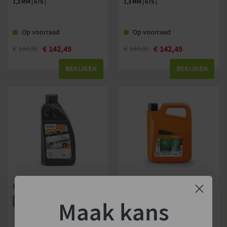
1,3 MM | 67S |
1,3 MM | 67S |
Op voorraad
Op voorraad
€
142,45
€
142,45
€
144,00
€
144,00
BEKIJKEN
BEKIJKEN
STIHL KETTINGOLIE FORESTPLUS
STIHL MOTOMIX BRANDSTOF
TWEETAKT
Maak kans
2 VERSIES
2 VERSIES