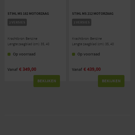
STIHL MS 182 MOTORZAAG
STIHL MS 212 MOTORZAAG
2 VERSIES
2 VERSIES
Krachtbron: Benzine
Krachtbron: Benzine
Lengte zaagblad (cm): 35, 40
Lengte zaagblad (cm): 35, 40
Op voorraad
Op voorraad
€
349,00
€
439,00
Vanaf
Vanaf
BEKIJKEN
BEKIJKEN