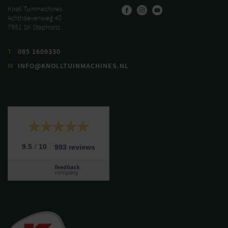
Knoll Tuinmachines
Achthoevenweg 40
7951 SK Staphorst
T
085 1609330
M
INFO@KNOLLTUINMACHINES.NL
/
9.5
10
993 reviews