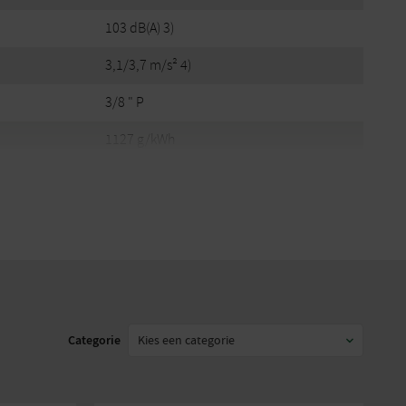
103 dB(A) 3)
3,1/3,7 m/s² 4)
3/8 " P
1127 g/kWh
35, 40
Benzine
Stihl
Categorie