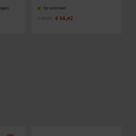
dagen
Op voorraad
€
56,42
€
66,01