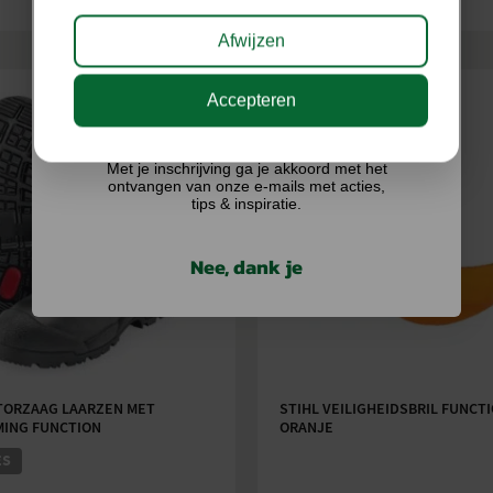
Afwijzen
Accepteren
Ik doe graag mee!
Met je inschrijving ga je akkoord met het
ontvangen van onze e-mails met acties,
tips & inspiratie.
Nee, dank je
TORZAAG LAARZEN MET
STIHL VEILIGHEIDSBRIL FUNCT
ING FUNCTION
ORANJE
ES