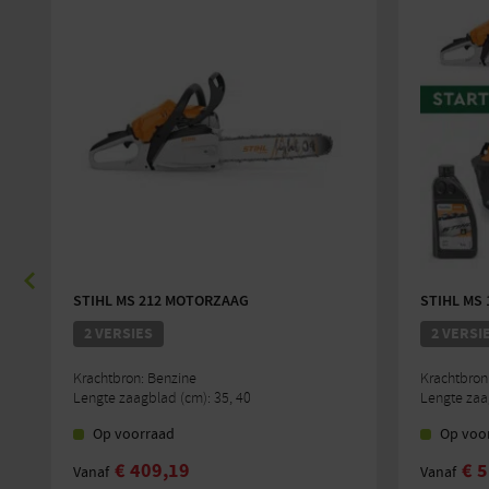
STIHL MS 212 MOTORZAAG
STIHL MS
2 VERSIES
2 VERSI
Krachtbron: Benzine
Krachtbron
Lengte zaagblad (cm): 35, 40
Lengte zaa
Op voorraad
Op voo
€
409,19
€
5
Vanaf
Vanaf