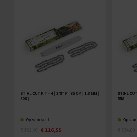
Eenvoudige bediening dankzij eenhendelbediening
Ook comfortabel bij langdurig gebruik dankzij het 
Gereedschapsloze tankdop om eenvoudig te tank
Via het diagnoseapparaat is diverse informatie ov
machine beschikbaar
STIHL CUT KIT – 4 | 3/8” P | 35 CM | 1,3 MM |
STIHL CUT K
50S |
55S |
Op voorraad
Op voo
€
116,55
€
122,00
€
134,00