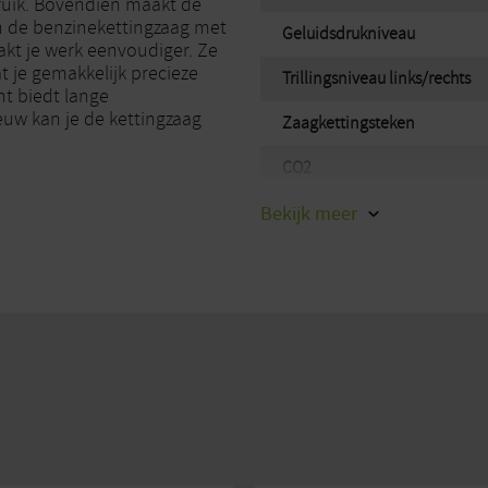
ruik. Bovendien maakt de
n de benzinekettingzaag met
Geluidsdrukniveau
akt je werk eenvoudiger. Ze
t je gemakkelijk precieze
Trillingsniveau links/rechts
t biedt lange
uw kan je de kettingzaag
Zaagkettingsteken
CO2
n pauze herstart je je
stopfunctie. Die veert
Bekijk
Lengte zaagblad (cm)
meer
gse kettingspanner span je
werkonderbrekingen.
Krachtbron
 met een diagnoseapparaat
Merk
vangt zo direct informatie
atie- en
n haardhout en het