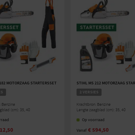
 182 MOTORZAAG STARTERSSET
STIHL MS 212 MOTORZAAG STA
ES
2 VERSIES
: Benzine
Krachtbron: Benzine
gblad (cm): 35, 40
Lengte zaagblad (cm): 35, 40
rraad
Op voorraad
12,50
€
594,50
Vanaf