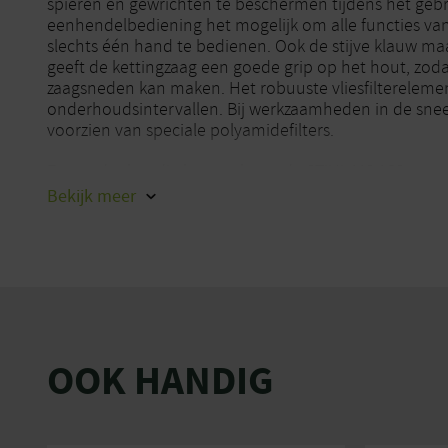
spieren en gewrichten te beschermen tijdens het geb
eenhendelbediening het mogelijk om alle functies va
slechts één hand te bedienen. Ook de stijve klauw ma
geeft de kettingzaag een goede grip op het hout, zoda
zaagsneden kan maken. Het robuuste vliesfilterelemen
onderhoudsintervallen. Bij werkzaamheden in de snee
voorzien van speciale polyamidefilters.
Een ander handig kenmerk van de STIHL MS 182: na ee
kettingzaag onmiddellijk dankzij de combihendel met 
Bekijk
meer
automatisch terug naar de werkstand. Met de zijdelin
de ketting gemakkelijk aan. Zo beperk je het aantal 
Je STIHL MS 182 benzinekettingzaag is ook uitgerust
voor een eenvoudiger onderhoud. Je STIHL dealer ont
over het machinemodel, de bedrijfstijden en de repar
onderhoudsinstructies.
OOK HANDIG
Veelzijdige benzinekettingzaag voor het zagen va
onderhoud van terreinen
Voor privégebruikers en handwerkers