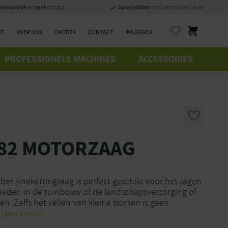
ersoonlijk
snel
Specialisten
en
contact
met kennis van zaken
ET
OVER ONS
ONTDEK
CONTACT
INLOGGEN
PROFESSIONELE MACHINES
ACCESSOIRES
182 MOTORZAAG
benzinekettingzaag is perfect geschikt voor het zagen
eden in de tuinbouw of de landschapsverzorging of
n. Zelfs het vellen van kleine bomen is geen
Lees verder