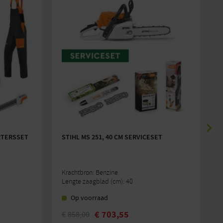
RTERSSET
STIHL MS 251, 40 CM SERVICESET
S
Krachtbron: Benzine
K
Lengte zaagblad (cm): 40
L
Op voorraad
€
703,55
€
858,00