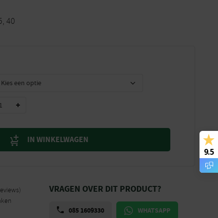
5, 40
IN WINKELWAGEN
9.5
VRAGEN OVER DIT PRODUCT?
reviews)
aken
085 1609330
WHATSAPP