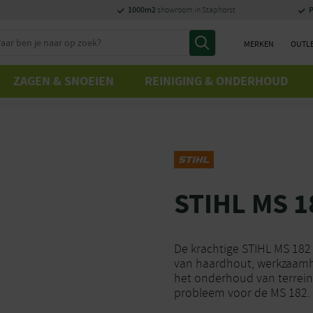
1000m2
P
showroom in Staphorst
MERKEN
OUTL
ZAGEN & SNOEIEN
REINIGING & ONDERHOUD
STIHL MS 
De krachtige STIHL MS 182 
van haardhout, werkzaamh
het onderhoud van terreine
probleem voor de MS 182.