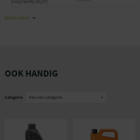
links/rechts (m/s²)
CO2 (g/kWh)
728
Merk
Stihl
Bekijk
meer
EAN
886661934997
OOK HANDIG
Categorie