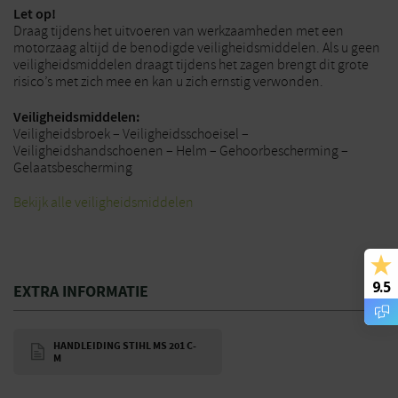
Let op!
Draag tijdens het uitvoeren van werkzaamheden met een
motorzaag altijd de benodigde veiligheidsmiddelen. Als u geen
veiligheidsmiddelen draagt tijdens het zagen brengt dit grote
risico’s met zich mee en kan u zich ernstig verwonden.
Veiligheidsmiddelen:
Veiligheidsbroek – Veiligheidsschoeisel –
Veiligheidshandschoenen – Helm – Gehoorbescherming –
Gelaatsbescherming
Bekijk alle veiligheidsmiddelen
9.5
EXTRA INFORMATIE
HANDLEIDING STIHL MS 201 C-
M