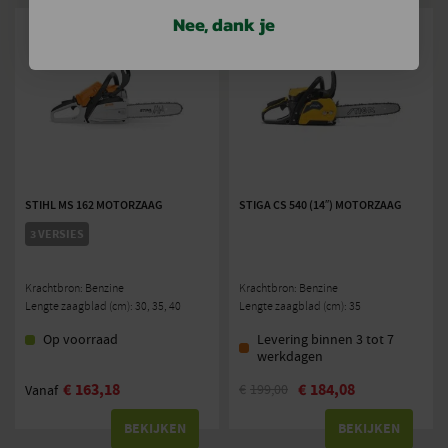
Nee, dank je
STIHL MS 162 MOTORZAAG
STIGA CS 540 (14″) MOTORZAAG
3 VERSIES
Krachtbron: Benzine
Krachtbron: Benzine
Lengte zaagblad (cm): 30, 35, 40
Lengte zaagblad (cm): 35
Op voorraad
Levering binnen 3 tot 7
werkdagen
€
163,18
€
184,08
€
199,00
Vanaf
BEKIJKEN
BEKIJKEN