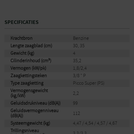
SPECIFICATIES
Krachtbron
Benzine
Lengte zaagblad (cm)
30, 35
Gewicht (kg)
4
Cilinderinhoud (cm³)
35,2
Vermogen (kW/pk)
1,8/2,4
Zaagkettingsteken
3/8 " P
Type zaagketting
Picco Super (PS)
Vermogensgewicht
2,2
(kg/kW)
Geluidsdrukniveau (dB(A))
99
Geluidsvermogenniveau
112
(dB(A))
Systeemgewicht (kg)
4,47 / 4,54 / 4,57 / 4,67
Trillingsniveau
3,3/3,3