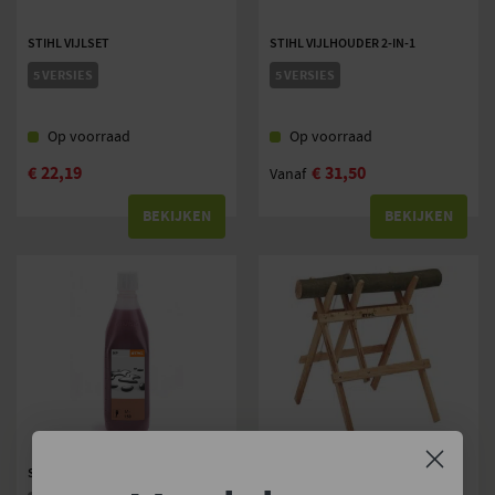
STIHL VIJLSET
STIHL VIJLHOUDER 2-IN-1
5 VERSIES
5 VERSIES
Op voorraad
Op voorraad
€
22,19
€
31,50
Vanaf
BEKIJKEN
BEKIJKEN
STIHL TWEETAKTOLIE HP 1:50
STIHL ZAAGBOK HOUT