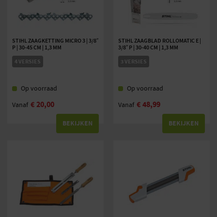
STIHL ZAAGKETTING MICRO 3 | 3/8″
STIHL ZAAGBLAD ROLLOMATIC E |
P | 30-45 CM | 1,3 MM
3/8″ P | 30-40 CM | 1,3 MM
4 VERSIES
3 VERSIES
Op voorraad
Op voorraad
€
20,00
€
48,99
Vanaf
Vanaf
BEKIJKEN
BEKIJKEN