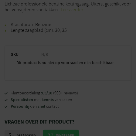
Lichtste professionele benzine kettingzaag. Uiterst geschikt voor
het verwijderen van takken.
Lees verder
Krachtbron: Benzine
Lengte zaagblad (cm): 30, 35
SKU
N/B
Dit product is nu niet op voorraad en niet beschikbaar.
9,5/10
Klantbeoordeling
(900+ reviews)
Specialisten
kennis
met
van zaken
Persoonlijk
snel
en
contact
VRAGEN OVER DIT PRODUCT?
085 1609330
WHATSAPP