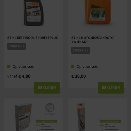
STIHL KETTINGOLIE FORESTPLUS
STIHL MOTOMIX BRANDSTOF
TWEETAKT
2 VERSIES
2 VERSIES
Op voorraad
Op voorraad
€
4,90
€
28,00
Vanaf
BEKIJKEN
BEKIJKEN