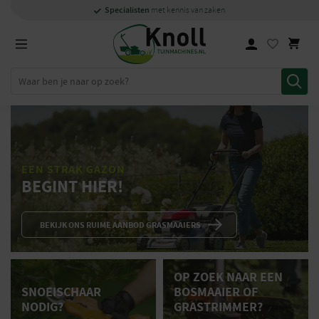
Specialisten
Specialisten
1000m2
1000m2
Persoonlijk
snel
showroom in Staphorst
showroom in Staphorst
met kennis van zaken
met kennis van zaken
en
contact
Zoeken
EEN STRAK GAZON
BEGINT HIER!
BEKIJK ONS RUIME AANBOD GRASMAAIERS
OP ZOEK NAAR EEN
SNOEISCHAAR
BOSMAAIER OF
NODIG?
GRASTRIMMER?