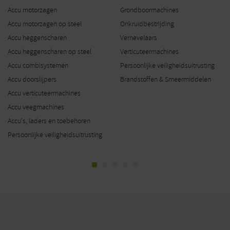
Accu motorzagen
Grondboormachines
Accu motorzagen op steel
Onkruidbestrijding
Accu heggenscharen
Vernevelaars
Accu heggenscharen op steel
Verticuteermachines
Accu combisystemen
Persoonlijke veiligheidsuitrusting
Accu doorslijpers
Brandstoffen & Smeermiddelen
Accu verticuteermachines
Accu veegmachines
Accu's, laders en toebehoren
Persoonlijke veiligheidsuitrusting