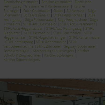
Electrische grasmaaier
|
Benzine grasmaaier
|
Electrische
kettingzaag
|
Grastrimmer & Kantenmaaier
|
Kärcher
Stofzuiger
|
Mulch Grasmaaier
|
Outlet
|
Starterssets
|
Stiga
Bosmaaier
|
Stiga Grasmaaier
|
Stiga Heggenschaar
|
Stiga
kettingzaag
|
Stiga Robotmaaier
|
Stiga Veegmachine
|
Stiga
Zitmaaiers
|
STIHL Accu Bosmaaier
|
STIHL Accu Grasmaaier
|
STIHL Accu Heggenschaar
|
STIHL Accu Kettingzaag
|
STIHL
Bladblazer
|
STIHL Bosmaaier
|
STIHL Grasmaaier
|
STIHL
Heggenschaar
|
STIHL Hogedrukreiniger
|
STIHL Kantenmaaier
|
STIHL Kettingzaag
|
STIHL Robotmaaier
|
STIHL
Verticuteermachine
|
STIHL Zitmaaier
|
Segway robotmaaier
|
Osmosereinigers
|
Kärcher Hogedrukreinigers
|
Kärcher
Schrob- & Zuigmachines
|
Kärcher Stofzuigers
|
Kärcher Stoomreinigers