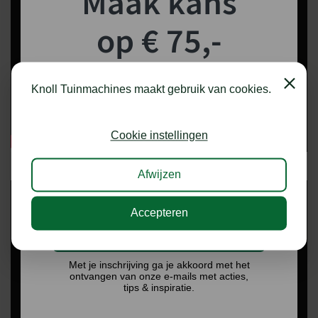
Maak kans
op € 75,-
shoptegoed!
Close
Knoll Tuinmachines maakt gebruik van cookies.
Schrijf je in voor onze nieuwsbrief en maak
kans op €75,- te besteden op onze webshop.
Cookie instellingen
Afwijzen
Accepteren
Ik doe graag mee!
Met je inschrijving ga je akkoord met het
ontvangen van onze e-mails met acties,
tips & inspiratie.