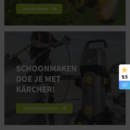
BEKIJK AANBOD
SCHOONMAKEN
DOE JE MET
9.5
KÄRCHER!
HOGEDRUKREINIGERS