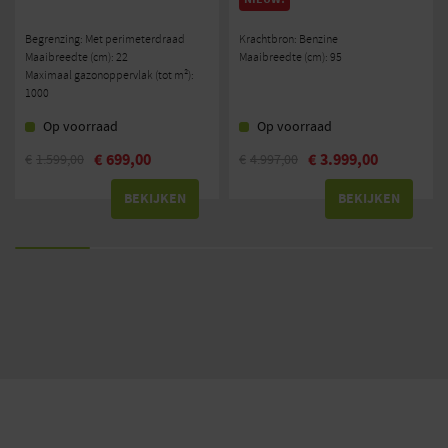
Begrenzing: Met perimeterdraad
Krachtbron: Benzine
Maaibreedte (cm): 22
Maaibreedte (cm): 95
Maximaal gazonoppervlak (tot m²):
1000
Op voorraad
Op voorraad
€
699,00
€
3.999,00
€
1.599,00
€
4.997,00
Oorspronkelijke
Huidige
Oorspronkelijke
Huidige
prijs
prijs
prijs
prijs
BEKIJKEN
BEKIJKEN
was:
is:
was:
is:
€1.599,00.
€699,00.
€4.997,00.
€3.999,00.